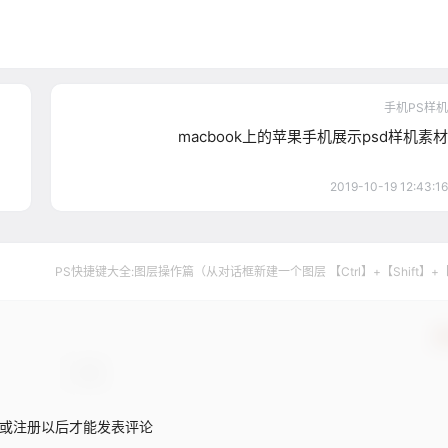
手机PS样机
macbook上的苹果手机展示psd样机素材
2019-10-19 12:43:16
PS快捷键大全:图层操作篇（从对话框新建一个图层 【Ctrl】+【Shift】+
确
或注册以后才能发表评论