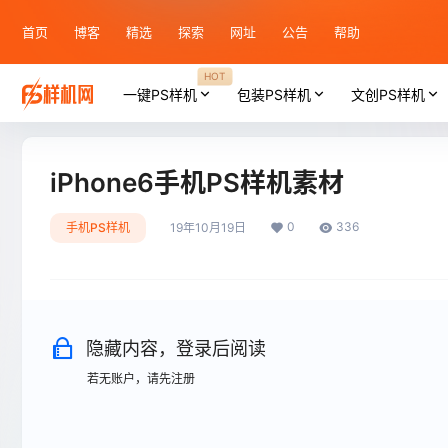
首页
博客
精选
探索
网址
公告
帮助
HOT
一键PS样机
包装PS样机
文创PS样机
iPhone6手机PS样机素材
0
336
手机PS样机
19年10月19日
隐藏内容，登录后阅读
若无账户，请先注册