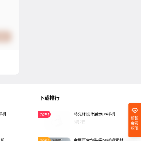
提交
下载排行
样机
马克杯设计展示ps样机
TOP1
解锁
6月7日
会员
权限
样机
金属真空包装袋ps样机素材
TOP2