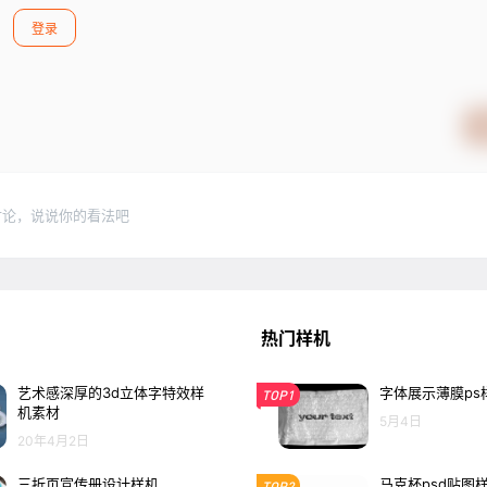
登录
讨论，说说你的看法吧
热门样机
艺术感深厚的3d立体字特效样
字体展示薄膜ps
TOP1
机素材
5月4日
20年4月2日
三折页宣传册设计样机
马克杯psd贴图
TOP2