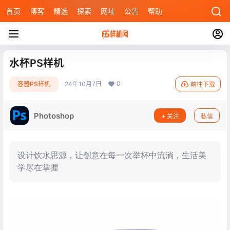
首页
博客
精选
探索
网址
公告
帮助
水杯PS样机
0
容器PS样机
24年10月7日
前往下载
Photoshop
关注
私信
设计饮水思源，让创意在每一次举杯中流淌，生活美
学尽在掌握