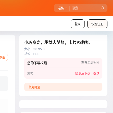
逼格
登录
快速注册
小巧身姿，承载大梦想，卡片PS样机
大小
：
30.9MB
格式
：
PSD
下载
查看全部权限
您的下载权限
登录后下载：
登录
游客
夸克网盘