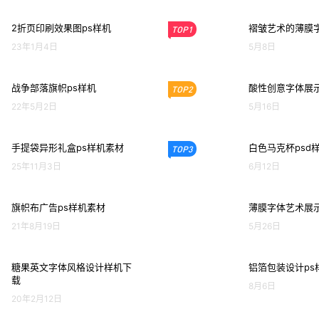
2折页印刷效果图ps样机
褶皱艺术的薄膜
TOP1
23年1月4日
5月8日
战争部落旗帜ps样机
酸性创意字体展示
TOP2
22年5月2日
5月16日
手提袋异形礼盒ps样机素材
白色马克杯psd
TOP3
25年11月3日
6月12日
旗帜布广告ps样机素材
薄膜字体艺术展示
21年8月19日
5月26日
糖果英文字体风格设计样机下
铝箔包装设计ps
载
8月6日
20年2月12日