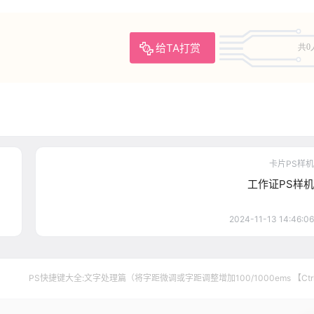
给TA打赏
共0
卡片PS样机
工作证PS样机
2024-11-13 14:46:06
PS快捷键大全:文字处理篇（将字距微调或字距调整增加100/1000ems 【Ctr
【Alt】+【→】）