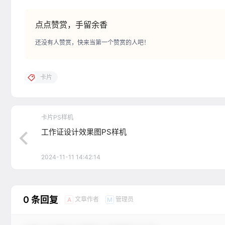
点点赞赏，手留余香
还没有人赞赏，快来当第一个赞赏的人吧！
卡片
卡片PS样机
工作证设计效果图PS样机
2024-11-11 14:42:14
0 条回复
文章作者
管理员
A
M