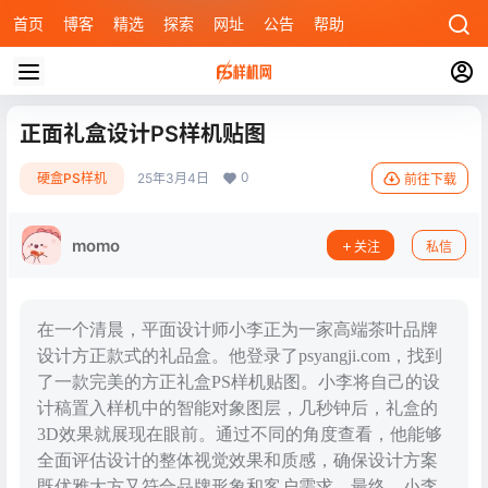
首页
博客
精选
探索
网址
公告
帮助
正面礼盒设计PS样机贴图
0
硬盒PS样机
25年3月4日
前往下载
momo
关注
私信
在一个清晨，平面设计师小李正为一家高端茶叶品牌
设计方正款式的礼品盒。他登录了psyangji.com，找到
了一款完美的方正礼盒PS样机贴图。小李将自己的设
计稿置入样机中的智能对象图层，几秒钟后，礼盒的
3D效果就展现在眼前。通过不同的角度查看，他能够
全面评估设计的整体视觉效果和质感，确保设计方案
既优雅大方又符合品牌形象和客户需求。最终，小李