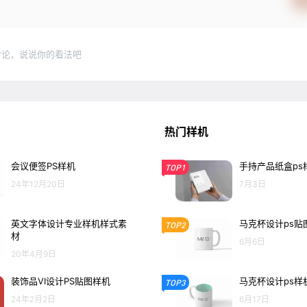
讨论，说说你的看法吧
热门样机
会议便签PS样机
手持产品纸盒ps
TOP1
24年12月20日
7月3日
英文字体设计专业样机样式素
马克杯设计ps贴
TOP2
材
6月6日
20年4月9日
装饰品VI设计PS贴图样机
马克杯设计ps样
TOP3
24年2月2日
6月17日