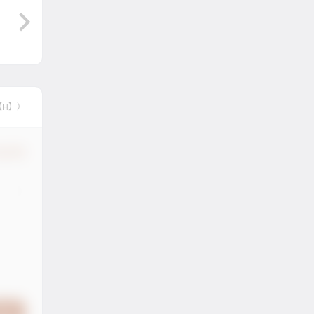
【H】）
认修改
提交