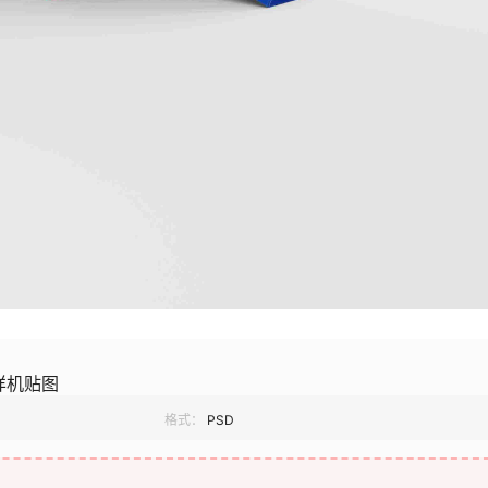
样机贴图
格式：
PSD