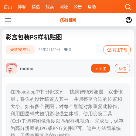
首页
博客
精选
探索
网址
公告
帮助
彩盒包装PS样机贴图
0
硬盒PS样机
25年4月29日
前往下载
momo
关注
私信
在Photoshop中打开此文件，找到智能对象层。双击该
层，将你的设计稿置入其中，并调整至合适的位置和
大小。如有多个视图，对每个智能对象重复此操作。
利用图层样式如阴影增强立体感。使用变换工具
(Ctrl+T)调整图像角度以匹配样机视角。完成后，保存
为高分辨率的JPG或PNG文件即可。这种方法简单快
捷，无需掌握复杂的3D技能。