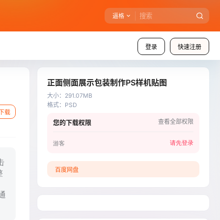
逼格
登录
快速注册
正面侧面展示包装制作PS样机贴图
大小
：
291.07MB
格式
：
PSD
下载
查看全部权限
您的下载权限
请先登录
游客
击
百度网盘
整
通