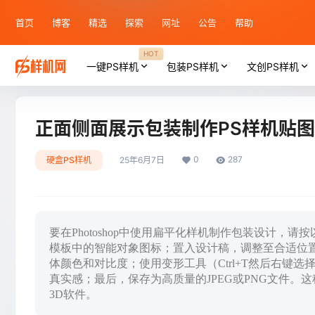
首页
博客
精选
探索
网址
公告
帮助
HOT
一键PS样机
包装PS样机
文创PS样机
正面侧面展示包装制作PS样机贴图
0
287
硬盒PS样机
25年6月7日
要在Photoshop中使用扁平化样机制作包装设计
模板中的智能对象图标；置入设计稿，调整至合适位
体颜色和对比度；使用变形工具（Ctrl+T然后右键
真实感；最后，保存为高质量的JPEG或PNG文件
3D软件。