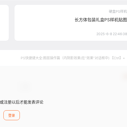
硬盒PS样机
长方体包装礼盒PS样机贴图
2025-6-8 22:46:38
PS快捷键大全:图层操作篇（内阴影效果(在”效果”对话框中) 【Ctrl】+
确
或注册以后才能发表评论
登录