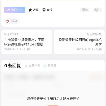
0
0
海报分享
收藏
举报
样机
标志PS样机
标志PS样机
白卡背景ps场景素材，平面
投影效果比较明显的logo样机
logo透视展示样机psd模版
素材
2018-9-13 2:43:48
2018-9-13 2:46:48
0 条回复
文章作者
管理员
A
M
欢迎您，新朋友，感谢参与互动！
确认修改
您必须登录或注册以后才能发表评论