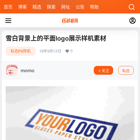
首页
博客
精选
探索
网址
公告
帮助
雪白背景上的平面logo展示样机素材
0
标志PS样机
18年9月13日
momo
关注
私信