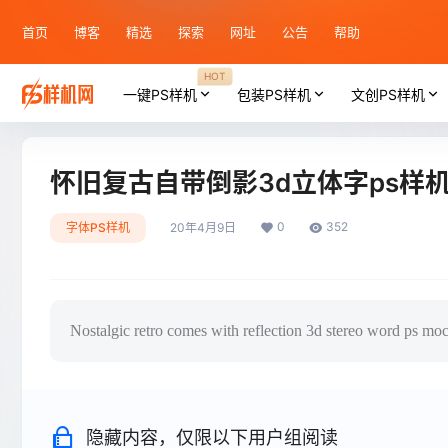
首页
博客
精选
探索
网址
公告
帮助
HOT
一键PS样机
包装PS样机
文创PS样机
怀旧复古自带倒影3d立体字ps样
0
352
字体PS样机
20年4月9日
Nostalgic retro comes with reflection 3d stereo word ps mo
隐藏内容，仅限以下用户组阅读