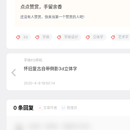
点点赞赏，手留余香
还没有人赞赏，快来当第一个赞赏的人吧！
3d
字体
字体设计
立体字
艺术字
字体PS样机
怀旧复古自带倒影3d立体字
2020-4-9 18:50:14
0 条回复
文章作者
管理员
A
M
欢迎您，新朋友，感谢参与互动！