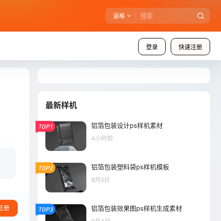
逼格
登录
快速注册
最新样机
铝箔包装设计ps样机素材
TOP1
4小时前
铝箔包装塑料袋ps样机模板
TOP2
8月5日
铝箔包装效果图ps样机生成素材
注册
TOP3