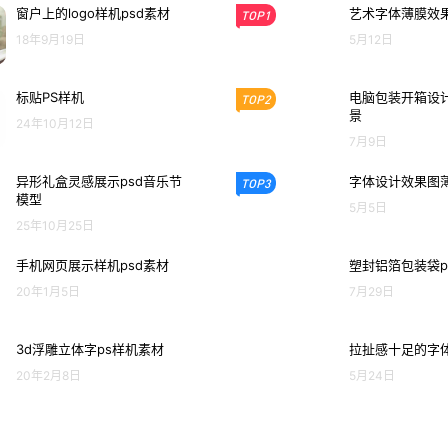
窗户上的logo样机psd素材
艺术字体薄膜效果
TOP1
18年9月19日
5月12日
标贴PS样机
电脑包装开箱设计
TOP2
景
24年10月12日
7月9日
异形礼盒灵感展示psd音乐节
字体设计效果图
TOP3
模型
5月5日
25年10月25日
手机网页展示样机psd素材
塑封铝箔包装袋p
20年1月5日
7月29日
3d浮雕立体字ps样机素材
拉扯感十足的字体
20年2月8日
5月24日