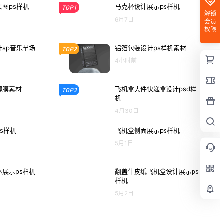
图ps样机
马克杯设计展示ps样机
TOP1
解锁
6月7日
会员
权限
sp音乐节场
铝箔包装设计ps样机素材
TOP2
4小时前
薄膜素材
飞机盒大件快递盒设计psd样
TOP3
机
4月30日
s样机
飞机盒侧面展示ps样机
5月1日
展示ps样机
翻盖牛皮纸飞机盒设计展示ps
样机
5月2日