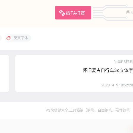
给TA打赏
共0
英文字体
字体PS样机
怀旧复古自行车3d立体字
2020-4-9 18:52:28
PS快捷键大全:工具箱篇（钢笔、自由钢笔、磁性钢笔 
确