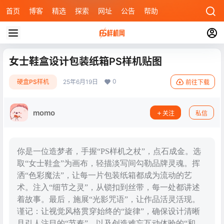
首页
博客
精选
探索
网址
公告
帮助
女士鞋盒设计包装纸箱PS样机贴图
0
硬盒PS样机
25年6月19日
前往下载
momo
关注
私信
你是一位造梦者，手握“PS样机之杖”，点石成金。选
取“女士鞋盒”为画布，轻描淡写间勾勒品牌灵魂。挥
洒“色彩魔法”，让每一片包装纸箱都成为流动的艺
术。注入“细节之灵”，从锁扣到丝带，每一处都讲述
着故事。最后，施展“光影咒语”，让作品活灵活现。
谨记：让视觉风格贯穿始终的“旋律”，确保设计清晰
且引人注目的“节奏”，以及创造难忘互动体验的“和