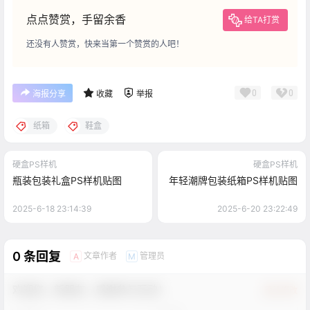
点点赞赏，手留余香
给TA打赏
还没有人赞赏，快来当第一个赞赏的人吧！
0
0
海报分享
收藏
举报
纸箱
鞋盒
硬盒PS样机
硬盒PS样机
瓶装包装礼盒PS样机贴图
年轻潮牌包装纸箱PS样机贴图
2025-6-18 23:14:39
2025-6-20 23:22:49
0 条回复
文章作者
管理员
A
M
欢迎您，新朋友，感谢参与互动！
确认修改