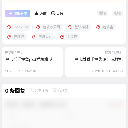
0
0
海报分享
收藏
举报
mockups
包装效果图
包装样机
包装盒
包装袋
包装设计
手提袋
软袋PS样机
软袋PS样机
黑卡纸手提袋psd样机模型
黑卡材质手提袋设计ps样机
2020-6-5 19:42:06
2020-6-5 19:44:50
0 条回复
文章作者
管理员
A
M
欢迎您，新朋友，感谢参与互动！
确认修改