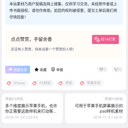
本站素材乃用户投稿及网上搜集，仅供学习交流，未经原作者或上
传书面授权，请勿作商用。如您的权利被侵害，提交工单后我们将
尽快回复！
点点赞赏，手留余香
给TA打赏
还没有人赞赏，快来当第一个赞赏的人吧！
0
0
海报分享
收藏
举报
iPhone
PS样机
样机
苹果手机
界面PS样机
界面PS样机
多个维度展示苹果手机，也许
可用于苹果手机屏幕展示的
你正需要这款样机来打动客
psd样机素材
户，来自envato！
2019-10-24 2:22:53
2019-11-3 1:54:41