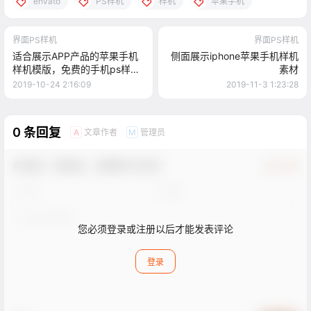
envato
PS样机
样机
苹果手机
界面PS样机
界面PS样机
适合展示APP产品的苹果手机
侧面展示iphone苹果手机样机
样机模版，免费的手机ps样机
素材
下载
2019-10-24 2:16:09
2019-11-3 1:23:28
0 条回复
文章作者
管理员
A
M
欢迎您，新朋友，感谢参与互动！
确认修改
您必须登录或注册以后才能发表评论
登录