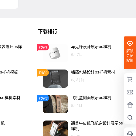
下载排行
袋设计ps样
马克杯设计展示ps样机
TOP1
解锁
6月7日
会员
权限
s样机模板
铝箔包装设计ps样机素材
TOP2
6小时前
sd样机素材
飞机盒侧面展示ps样机
TOP3
5月1日
样机
翻盖牛皮纸飞机盒设计展示ps
样机