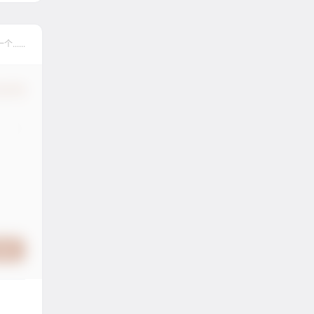
....
认修改
提交