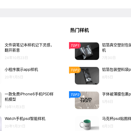
热门样机
文件袋笔记本样机记下灵感，
铝箔真空塑封包装
TOP1
翻开新意
机
24年10月23日
7月30日
小程序展示app样机
铝箔包装塑料袋p
TOP2
20年1月5日
8月5日
一款免费iPhone6手机PSD样
字体被薄膜包裹p
TOP3
机模型
5月6日
19年11月3日
Watch手机psd智能样机
马克杯psd贴图
20年1月31日
6月3日