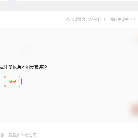
PS快捷键大全:休息1下下，继续单击学习下一个..
确
或注册以后才能发表评论
登录
讨论，说说你的看法吧