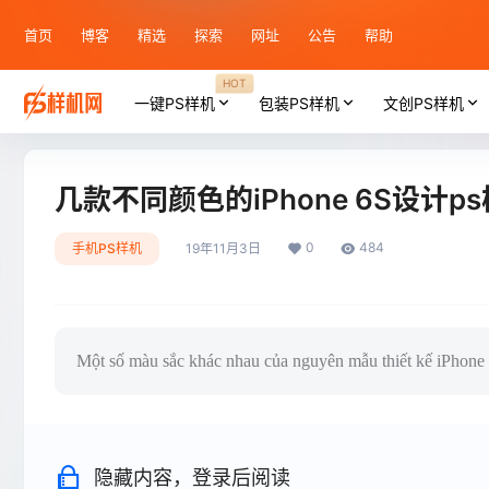
首页
博客
精选
探索
网址
公告
帮助
HOT
一键PS样机
包装PS样机
文创PS样机
几款不同颜色的iPhone 6S设计p
0
484
手机PS样机
19年11月3日
Một số màu sắc khác nhau của nguyên mẫu thiết kế iPhone
隐藏内容，登录后阅读