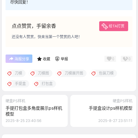
尽快回复！
点点赞赏，手留余香
给TA打赏
还没有人赞赏，快来当第一个赞赏的人吧！
0
0
海报分享
收藏
举报
刀模
刀模图
刀模展开图
包装刀模
手提盒
打包盒
硬盒PS样机
硬盒PS样机
手提打包盒多角度展示ps样机
手提盒设计ps样机模型
模型
2025-8-25 23:40:56
2025-8-27 23:51:11