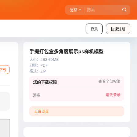
逼格
登录
快速注册
手提打包盒多角度展示ps样机模型
大小
：
463.60MB
刀模
：
PDF
下载
格式
：
ZIP
查看全部权限
您的下载权限
请先登录
游客
百度网盘