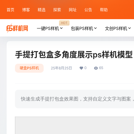
首页
博客
精选
探索
网址
公告
帮助
HOT
一键PS样机
包装PS样机
文创PS样机
手提打包盒多角度展示ps样机模型
0
65
硬盒PS样机
25年8月25日
快速生成手提打包盒效果图，支持自定义文字与图案