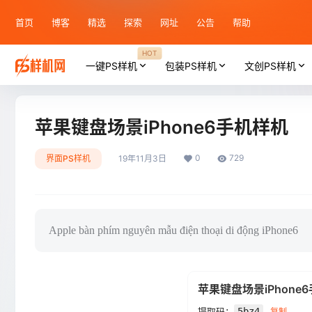
首页
博客
精选
探索
网址
公告
帮助
HOT
一键PS样机
包装PS样机
文创PS样机
苹果键盘场景iPhone6手机样机
0
729
界面PS样机
19年11月3日
Apple bàn phím nguyên mẫu điện thoại di động iPhone6
苹果键盘场景iPhone
提取码：
5bz4
复制