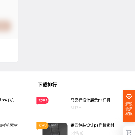
提交
下载排行
ps样机
马克杯设计展示ps样机
TOP1
解锁
6月7日
会员
权限
s样机素材
铝箔包装设计ps样机素材
TOP2
5小时前