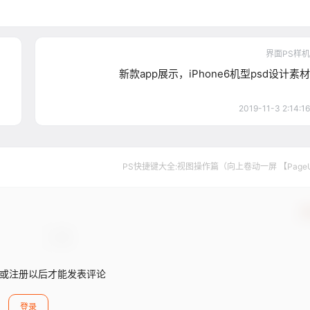
界面PS样机
新款app展示，iPhone6机型psd设计素材
2019-11-3 2:14:16
PS快捷键大全:视图操作篇（向上卷动一屏 【Page
确
或注册以后才能发表评论
登录