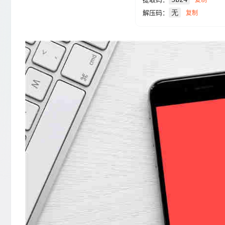
解压码：
无
复制