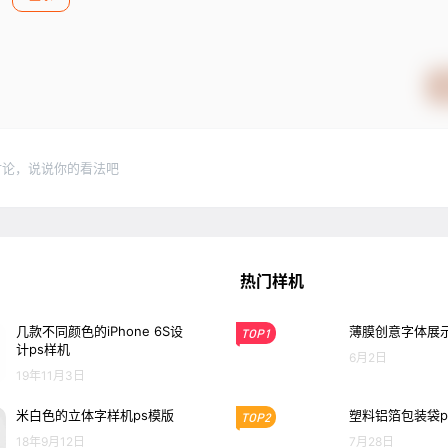
讨论，说说你的看法吧
热门样机
几款不同颜色的iPhone 6S设
薄膜创意字体展示
TOP1
计ps样机
6月2日
19年11月3日
米白色的立体字样机ps模版
塑料铝箔包装袋p
TOP2
18年9月12日
7月28日