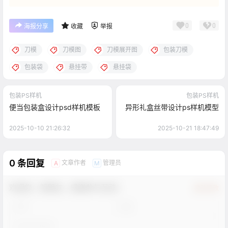
0
0
海报分享
收藏
举报
刀模
刀模图
刀模展开图
包装刀模
包装袋
悬挂带
悬挂袋
包装PS样机
包装PS样机
便当包装盒设计psd样机模板
异形礼盒丝带设计ps样机模型
2025-10-10 21:26:32
2025-10-21 18:47:49
0 条回复
文章作者
管理员
A
M
欢迎您，新朋友，感谢参与互动！
确认修改