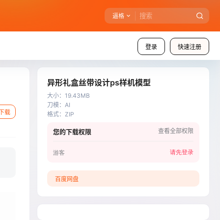
逼格
登录
快速注册
异形礼盒丝带设计ps样机模型
大小
：
19.43MB
刀模
：
AI
下载
格式
：
ZIP
查看全部权限
您的下载权限
请先登录
游客
百度网盘