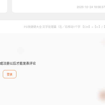
2025-10-24 18:56:37
PS快捷键大全:文字处理篇（左／右移动1个字 【Ctrl】+【←】/
确
或注册以后才能发表评论
登录