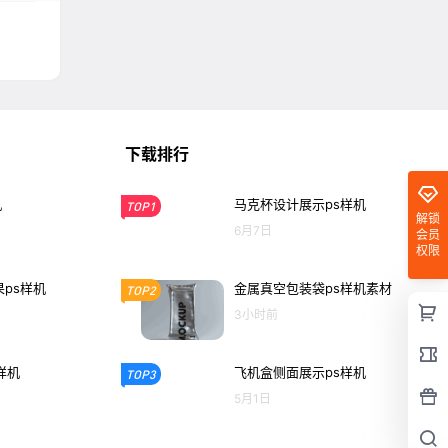
下载排行
机
马克杯设计展示ps样机
TOP1
解锁
6月7日
会员
权限
ps样机
金属真空包装袋ps样机素材
TOP2
3小时前
样机
飞机盒侧面展示ps样机
TOP3
5月1日