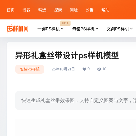
首页
博客
精选
探索
网址
公告
帮助
HOT
一键PS样机
包装PS样机
文创PS样机
异形礼盒丝带设计ps样机模型
0
10
包装PS样机
25年10月21日
快速生成礼盒丝带效果图，支持自定义图案与文字，