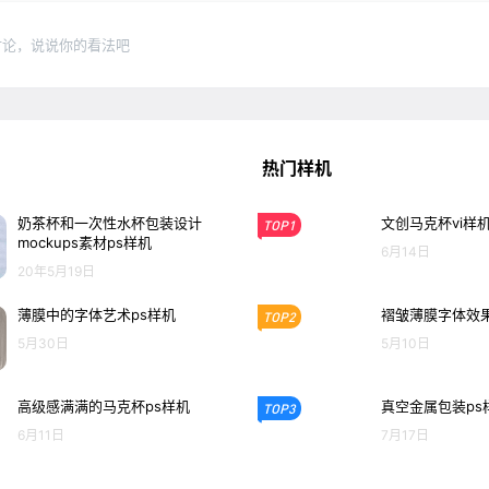
讨论，说说你的看法吧
热门样机
奶茶杯和一次性水杯包装设计
文创马克杯vi样
TOP1
mockups素材ps样机
6月14日
20年5月19日
薄膜中的字体艺术ps样机
褶皱薄膜字体效果
TOP2
5月30日
5月10日
高级感满满的马克杯ps样机
真空金属包装ps
TOP3
6月11日
7月17日