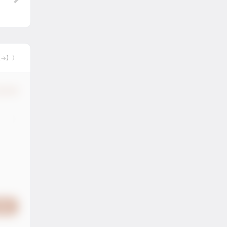
【→】）
认修改
提交