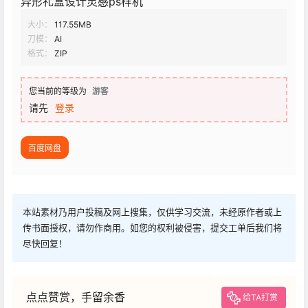
异形礼盒设计灵感ps样机
大小：
117.55MB
刀模：
AI
格式：
ZIP
您当前的等级为
游客
请先
登录
百度网盘
本站素材乃用户投稿及网上搜集，仅供学习交流，未经原作者或上
传书面授权，请勿作商用。如您的权利被侵害，提交工单后我们将
尽快回复！
点点赞赏，手留余香
给TA打赏