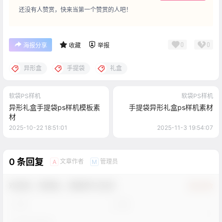
还没有人赞赏，快来当第一个赞赏的人吧！
0
0
海报分享
收藏
举报
异形盒
手提袋
礼盒
软袋PS样机
软袋PS样机
异形礼盒手提袋ps样机模板素
手提袋异形礼盒ps样机素材
材
2025-10-22 18:51:01
2025-11-3 19:54:07
0 条回复
文章作者
管理员
A
M
欢迎您，新朋友，感谢参与互动！
确认修改