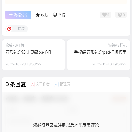
0
0
海报分享
收藏
举报
手提袋
软袋PS样机
软袋PS样机
异形礼盒设计灵感ps样机
手提袋异形礼盒psd样机模型
2025-10-23 18:53:55
2025-11-10 19:56:27
0 条回复
文章作者
管理员
A
M
欢迎您，新朋友，感谢参与互动！
确认修改
您必须登录或注册以后才能发表评论