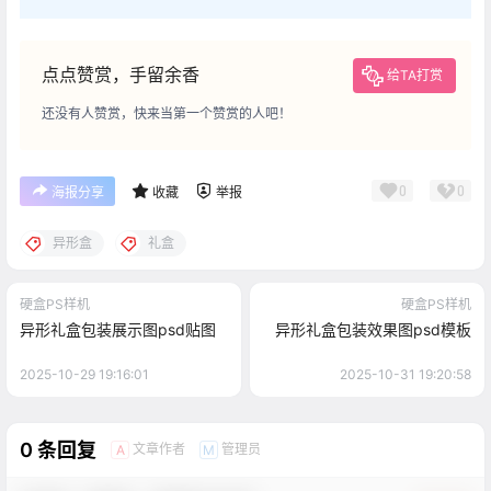
点点赞赏，手留余香
给TA打赏
还没有人赞赏，快来当第一个赞赏的人吧！
0
0
海报分享
收藏
举报
异形盒
礼盒
硬盒PS样机
硬盒PS样机
异形礼盒包装展示图psd贴图
异形礼盒包装效果图psd模板
2025-10-29 19:16:01
2025-10-31 19:20:58
0 条回复
文章作者
管理员
A
M