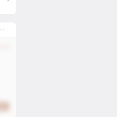
....
认修改
提交