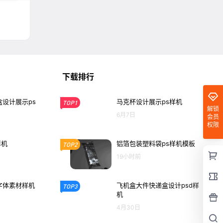
下载排行
设计展示ps
马克杯设计展示ps样机
TOP1
解锁
6月7日
会员
权限
样机
铝箔包装塑料袋ps样机模板
TOP2
19小时前
字体素材样机
飞机盒大件快递盒设计psd样
TOP3
机
4月30日