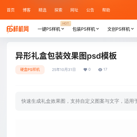
首页
博客
精选
探索
网址
公告
帮助
HOT
一键PS样机
包装PS样机
文创PS样机
异形礼盒包装效果图psd模板
0
17
硬盒PS样机
25年10月31日
快速生成礼盒效果图，支持自定义图案与文字，适用