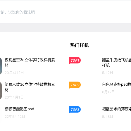
讨论，说说你的看法吧
热门样机
夜晚星空3d立体字特效样机素
翻盖牛皮纸飞机盒
TOP1
材
样机
20年4月2日
5月2日
简易木纹3d立体字特效样机素
白色马克杯psd
TOP2
材
6月12日
20年4月1日
旗帜智能贴图psd
褶皱艺术的薄膜
TOP3
22年5月12日
5月8日