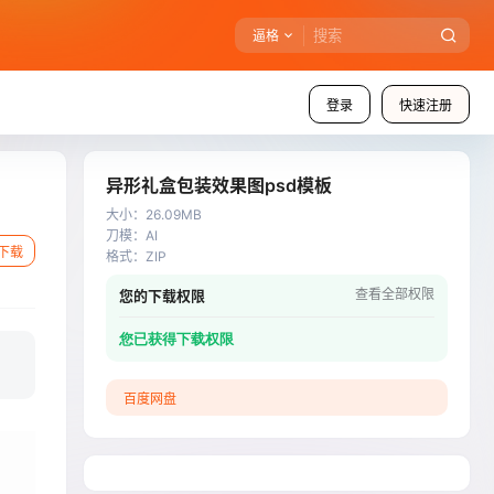
逼格
登录
快速注册
异形礼盒包装效果图psd模板
大小
：
26.09MB
刀模
：
AI
下载
格式
：
ZIP
查看全部权限
您的下载权限
您已获得下载权限
百度网盘