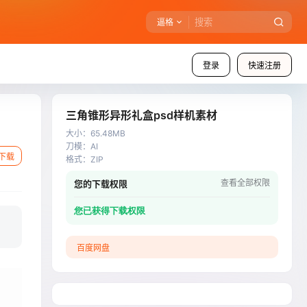
逼格
登录
快速注册
三角锥形异形礼盒psd样机素材
大小
：
65.48MB
刀模
：
AI
下载
格式
：
ZIP
查看全部权限
您的下载权限
您已获得下载权限
百度网盘