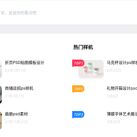
讨论，说说你的看法吧
热门样机
折页PSD贴图模板设计
马克杯设计ps样
TOP1
23年1月11日
6月30日
商铺店招ps样机
礼物开箱设计ps
TOP2
21年7月7日
7月8日
画册psd素材
薄膜字体艺术展示
TOP3
21年11月27日
5月26日