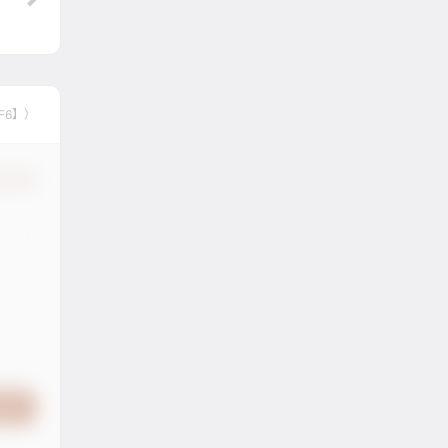
F6】）
认修改
提交