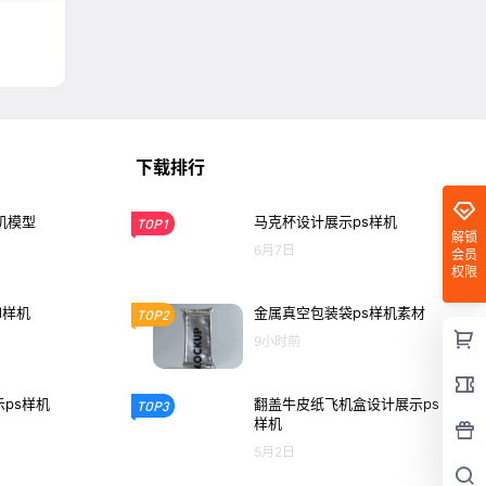
下载排行
机模型
马克杯设计展示ps样机
TOP1
解锁
6月7日
会员
权限
d样机
金属真空包装袋ps样机素材
TOP2
9小时前
ps样机
翻盖牛皮纸飞机盒设计展示ps
TOP3
样机
5月2日