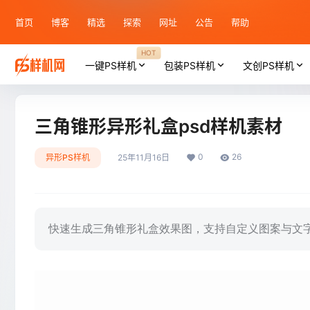
首页
博客
精选
探索
网址
公告
帮助
HOT
一键PS样机
包装PS样机
文创PS样机
三角锥形异形礼盒psd样机素材
0
26
异形PS样机
25年11月16日
快速生成三角锥形礼盒效果图，支持自定义图案与文