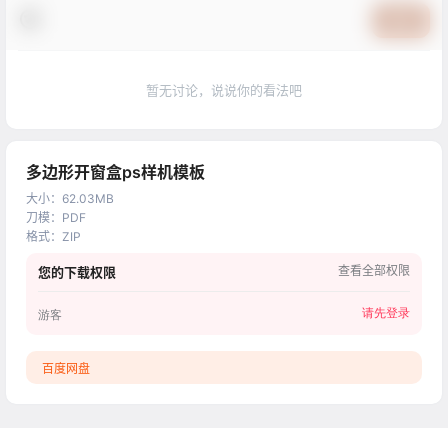
提交
暂无讨论，说说你的看法吧
多边形开窗盒ps样机模板
大小
：
62.03MB
刀模
：
PDF
格式
：
ZIP
查看全部权限
您的下载权限
请先登录
游客
百度网盘