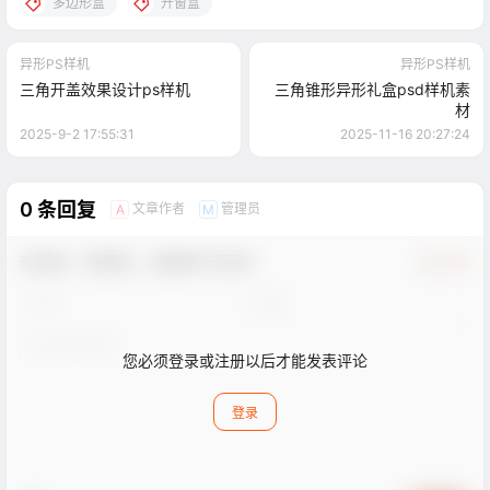
多边形盒
开窗盒
异形PS样机
异形PS样机
三角开盖效果设计ps样机
三角锥形异形礼盒psd样机素
材
2025-9-2 17:55:31
2025-11-16 20:27:24
0 条回复
文章作者
管理员
A
M
欢迎您，新朋友，感谢参与互动！
确认修改
您必须登录或注册以后才能发表评论
登录