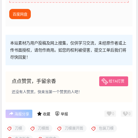
百度网盘
本站素材乃用户投稿及网上搜集，仅供学习交流，未经原作者或上
传书面授权，请勿作商用。如您的权利被侵害，提交工单后我们将
尽快回复！
点点赞赏，手留余香
给TA打赏
还没有人赞赏，快来当第一个赞赏的人吧！
0
0
海报分享
收藏
举报
刀模
刀模图
刀模展开图
包装刀模