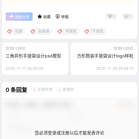
0
0
海报分享
收藏
举报
包装
包装袋
手提袋
牛皮纸
软袋PS样机
软袋PS样机
三角异形手提袋设计psd模型
方形筒装手提袋设计logo样机
2025-11-17 20:30:36
2025-11-24 20:54:15
0 条回复
文章作者
管理员
A
M
欢迎您，新朋友，感谢参与互动！
确认修改
您必须登录或注册以后才能发表评论