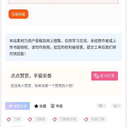
百度网盘
本站素材乃用户投稿及网上搜集，仅供学习交流，未经原作者或上
传书面授权，请勿作商用。如您的权利被侵害，提交工单后我们将
尽快回复！
点点赞赏，手留余香
给TA打赏
还没有人赞赏，快来当第一个赞赏的人吧！
0
0
海报分享
收藏
举报
刀模
刀模图
刀模展开图
包装刀模