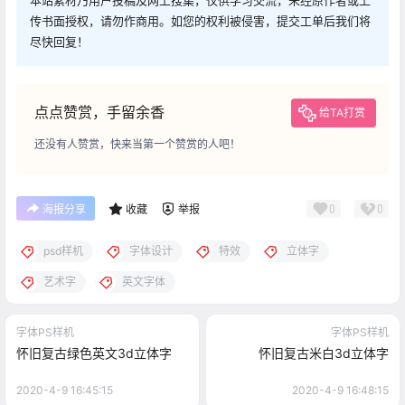
本站素材乃用户投稿及网上搜集，仅供学习交流，未经原作者或上
传书面授权，请勿作商用。如您的权利被侵害，提交工单后我们将
尽快回复！
点点赞赏，手留余香
给TA打赏
还没有人赞赏，快来当第一个赞赏的人吧！
0
0
海报分享
收藏
举报
psd样机
字体设计
特效
立体字
艺术字
英文字体
字体PS样机
字体PS样机
怀旧复古绿色英文3d立体字
怀旧复古米白3d立体字
2020-4-9 16:45:15
2020-4-9 16:48:15