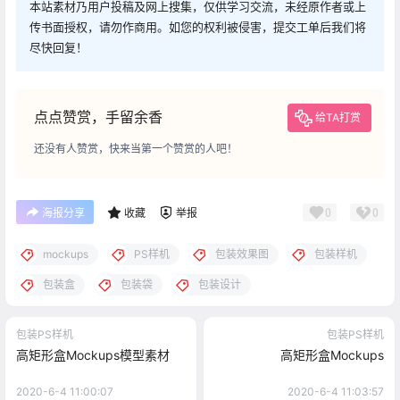
本站素材乃用户投稿及网上搜集，仅供学习交流，未经原作者或上
传书面授权，请勿作商用。如您的权利被侵害，提交工单后我们将
尽快回复！
点点赞赏，手留余香
给TA打赏
还没有人赞赏，快来当第一个赞赏的人吧！
0
0
海报分享
收藏
举报
mockups
PS样机
包装效果图
包装样机
包装盒
包装袋
包装设计
包装PS样机
包装PS样机
高矩形盒Mockups模型素材
高矩形盒Mockups
2020-6-4 11:00:07
2020-6-4 11:03:57