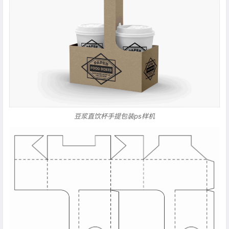
豆浆直饮杯手提包装ps样机