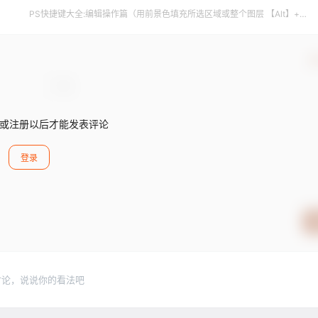
PS快捷键大全:编辑操作篇（用前景色填充所选区域或整个图层 【Alt】+
【BackSpace】或【Alt】+【Del】）
确
或注册以后才能发表评论
登录
讨论，说说你的看法吧