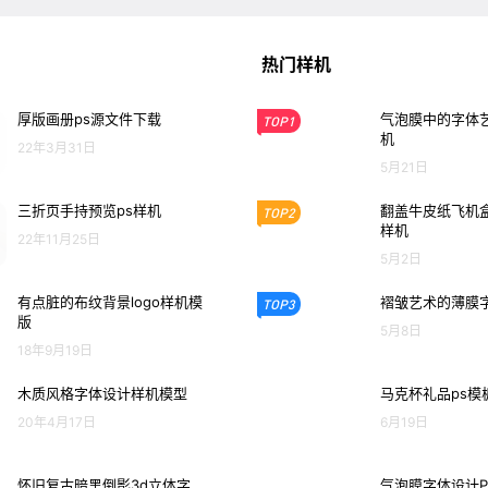
热门样机
厚版画册ps源文件下载
气泡膜中的字体艺
TOP1
机
22年3月31日
5月21日
三折页手持预览ps样机
翻盖牛皮纸飞机盒
TOP2
样机
22年11月25日
5月2日
有点脏的布纹背景logo样机模
褶皱艺术的薄膜
TOP3
版
5月8日
18年9月19日
木质风格字体设计样机模型
马克杯礼品ps模
20年4月17日
6月19日
怀旧复古暗黑倒影3d立体字
气泡膜字体设计P