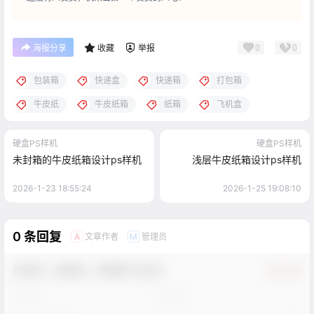
0
0
海报分享
收藏
举报
包装箱
快递盒
快递箱
打包箱
牛皮纸
牛皮纸箱
纸箱
飞机盒
硬盒PS样机
硬盒PS样机
未封箱的牛皮纸箱设计ps样机
浅层牛皮纸箱设计ps样机
2026-1-23 18:55:24
2026-1-25 19:08:10
0 条回复
文章作者
管理员
A
M
欢迎您，新朋友，感谢参与互动！
确认修改