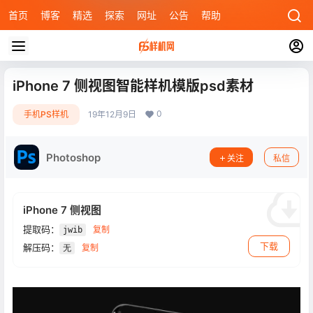
首页
博客
精选
探索
网址
公告
帮助
iPhone 7 侧视图智能样机模版psd素材
0
手机PS样机
19年12月9日
Photoshop
关注
私信
iPhone 7 侧视图
提取码：
复制
jwib
下载
解压码：
复制
无