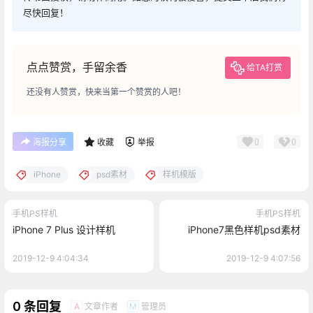
尽快回复！
点点赞赏，手留余香
给TA打赏
还没有人赞赏，快来当第一个赞赏的人吧！
0
0
海报分享
收藏
举报
iPhone
psd素材
样机模版
手机PS样机
手机PS样机
iPhone 7 Plus 设计样机
iPhone7黑色样机psd素材
2019-12-9 4:04:34
2019-12-9 4:07:56
0 条回复
文章作者
管理员
A
M