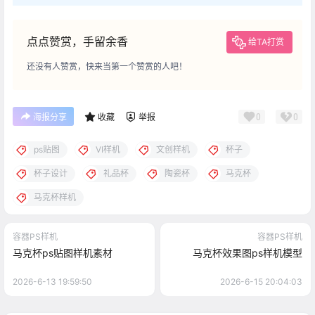
点点赞赏，手留余香
给TA打赏
还没有人赞赏，快来当第一个赞赏的人吧！
0
0
海报分享
收藏
举报
ps贴图
VI样机
文创样机
杯子
杯子设计
礼品杯
陶瓷杯
马克杯
马克杯样机
容器PS样机
容器PS样机
马克杯ps贴图样机素材
马克杯效果图ps样机模型
2026-6-13 19:59:50
2026-6-15 20:04:03