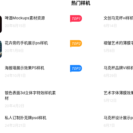
热门样机
啤酒Mockups素材资源
文创马克杯vi样
TOP1
20年6月15日
6月14日
花卉旁的手机展示ps样机
褶皱艺术的薄膜
TOP2
20年1月9日
5月8日
海报墙展示效果PS样机
马克杯品牌VI样
TOP3
24年10月1日
6月29日
银色表面3d立体字特效样机素
艺术字体薄膜效果
材
5月12日
20年4月2日
私人订制扑克牌psd样机
马克杯设计展示p
24年2月21日
6月7日