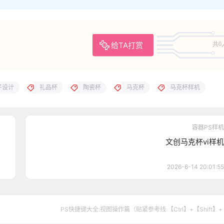
给TA打赏
共0
子设计
礼品杯
陶瓷杯
马克杯
马克杯样机
容器PS样机
文创马克杯vi样机
2026-6-14 20:01:55
PS快捷键大全:视图操作篇（贴紧参考线 【Ctrl】+【Shift】+