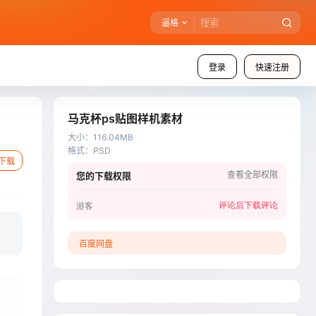
逼格
登录
快速注册
马克杯ps贴图样机素材
大小
：
116.04MB
格式
：
PSD
下载
查看全部权限
您的下载权限
评论后下载
评论
游客
百度网盘