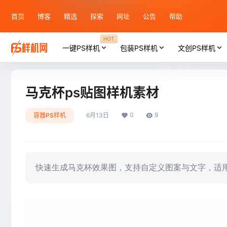
首页
博客
精选
探索
网址
公告
帮助
HOT
一键PS样机
包装PS样机
文创PS样机
马克杯ps贴图样机素材
0
9
容器PS样机
6月13日
快速生成马克杯效果图，支持自定义图案与文字，适