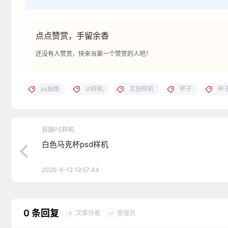
点点赞赏，手留余香
还没有人赞赏，快来当第一个赞赏的人吧！
ps贴图
VI样机
文创样机
杯子
杯
容器PS样机
白色马克杯psd样机
2026-6-12 19:57:44
0 条回复
文章作者
管理员
A
M