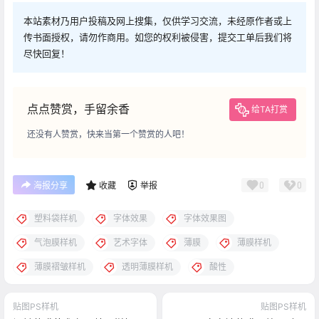
本站素材乃用户投稿及网上搜集，仅供学习交流，未经原作者或上
传书面授权，请勿作商用。如您的权利被侵害，提交工单后我们将
尽快回复！
点点赞赏，手留余香
给TA打赏
还没有人赞赏，快来当第一个赞赏的人吧！
0
0
海报分享
收藏
举报
塑料袋样机
字体效果
字体效果图
气泡膜样机
艺术字体
薄膜
薄膜样机
薄膜褶皱样机
透明薄膜样机
酸性
贴图PS样机
贴图PS样机