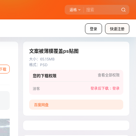
逼格
登录
快速注册
文案被薄膜覆盖ps贴图
大小
：
65.15MB
格式
：
PSD
下载
查看全部权限
您的下载权限
登录后下载：
登录
游客
百度网盘