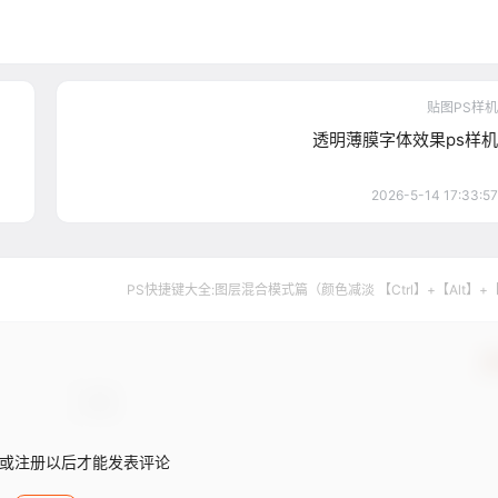
贴图PS样机
透明薄膜字体效果ps样机
2026-5-14 17:33:57
PS快捷键大全:图层混合模式篇（颜色减淡 【Ctrl】+【Alt】+
确
或注册以后才能发表评论