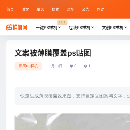
首页
博客
精选
探索
网址
公告
帮助
HOT
一键PS样机
包装PS样机
文创PS样机
文案被薄膜覆盖ps贴图
0
1
贴图PS样机
5月13日
快速生成薄膜覆盖效果图，支持自定义图案与文字，