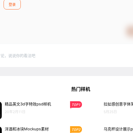
登录
讨论，说说你的看法吧
热门样机
精品英文3d字特效psd样机
拉扯感创意字体薄
TOP1
20年2月11日
5月25日
洋酒和冰块Mockups素材
马克杯设计展示p
TOP2