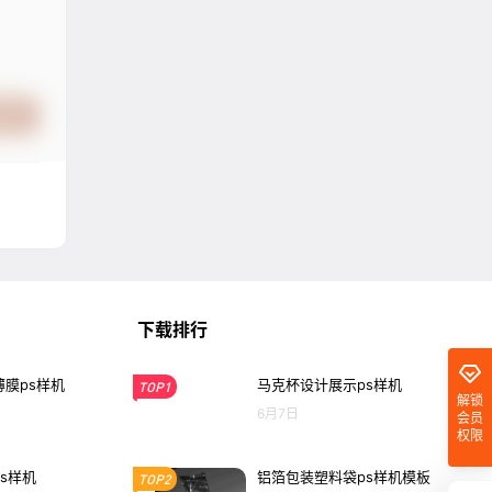
提交
下载排行
膜ps样机
马克杯设计展示ps样机
TOP1
解锁
6月7日
会员
权限
s样机
铝箔包装塑料袋ps样机模板
TOP2