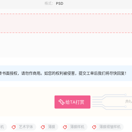
格式：
PSD
传书面授权，请勿作商用。如您的权利被侵害，提交工单后我们将尽快回复！
给TA打赏
共0
样机
艺术字体
薄膜
薄膜样机
薄膜褶皱样机