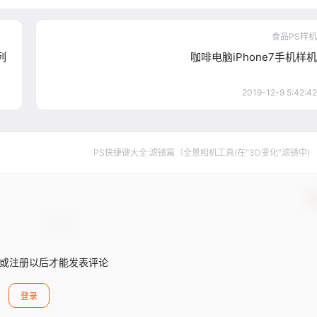
食品PS样机
列
咖啡电脑iPhone7手机样机
2019-12-9 5:42:42
PS快捷键大全:滤镜篇（全景相机工具(在“3D变化”滤镜中) 
确
或注册以后才能发表评论
登录