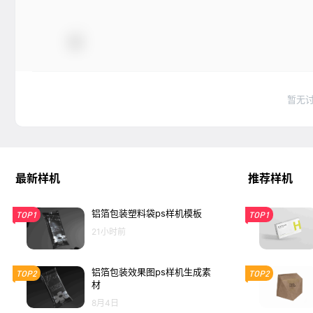
暂无
最新样机
推荐样机
铝箔包装塑料袋ps样机模板
TOP1
TOP1
21小时前
铝箔包装效果图ps样机生成素
TOP2
TOP2
材
8月4日