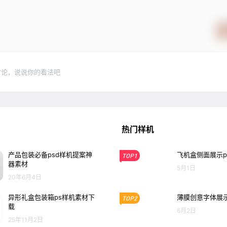
讨论，说说你的看法吧
热门样机
产品包装必备psd样机提案神
飞机盒侧面展示p
TOP1
器素材
5月1日
20年6月4日
异形礼盒包装箱ps样机素材下
薄膜创意字体展示
TOP2
载
6月2日
25年11月2日