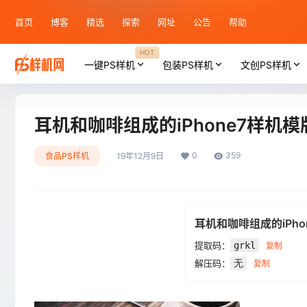
首页
博客
精选
探索
网址
公告
帮助
HOT
一键PS样机
包装PS样机
文创PS样机
耳机和咖啡组成的iPhone7样机模
0
359
食品PS样机
19年12月9日
耳机和咖啡组成的iPho
提取码：
grkl
复制
解压码：
无
复制