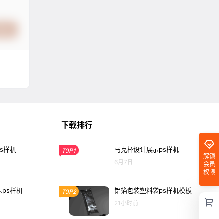
提交
下载排行
s样机
马克杯设计展示ps样机
TOP1
解锁
6月7日
会员
权限
ps样机
铝箔包装塑料袋ps样机模板
TOP2
21小时前