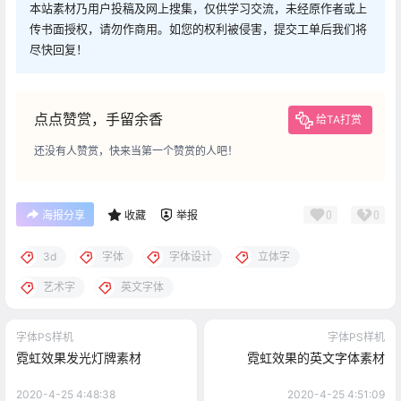
本站素材乃用户投稿及网上搜集，仅供学习交流，未经原作者或上
传书面授权，请勿作商用。如您的权利被侵害，提交工单后我们将
尽快回复！
点点赞赏，手留余香
给TA打赏
还没有人赞赏，快来当第一个赞赏的人吧！
0
0
海报分享
收藏
举报
3d
字体
字体设计
立体字
艺术字
英文字体
字体PS样机
字体PS样机
霓虹效果发光灯牌素材
霓虹效果的英文字体素材
2020-4-25 4:48:38
2020-4-25 4:51:09