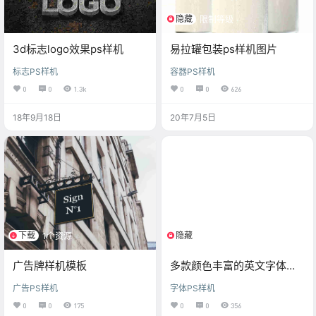
隐藏
限制等级
3d标志logo效果ps样机
易拉罐包装ps样机图片
标志PS样机
容器PS样机
0
0
1.3k
0
0
626
18年9月18日
20年7月5日
下载
隐藏
1个资源
限制等级
广告牌样机模板
多款颜色丰富的英文字体样
机素材
广告PS样机
字体PS样机
0
0
175
0
0
356