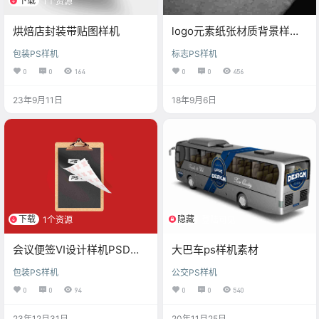
下载
1个资源
烘焙店封装带贴图样机
logo元素纸张材质背景样机
素材
包装PS样机
标志PS样机
0
0
164
0
0
456
23年9月11日
18年9月6日
下载
隐藏
1个资源
登陆可见
会议便签VI设计样机PSD模
大巴车ps样机素材
板
包装PS样机
公交PS样机
0
0
94
0
0
540
23年12月31日
20年11月25日