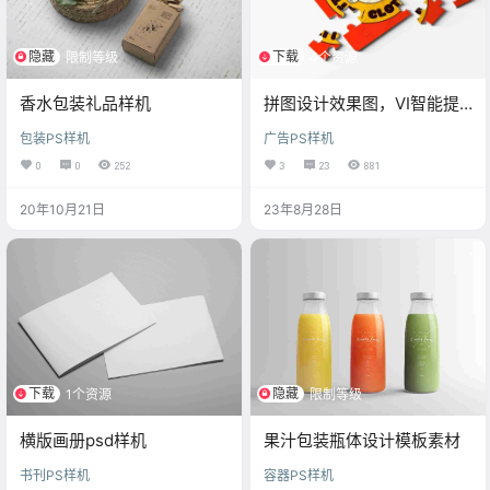
隐藏
下载
限制等级
4个资源
香水包装礼品样机
拼图设计效果图，VI智能提
案LOGO样机素材
包装PS样机
广告PS样机
0
0
252
3
23
881
20年10月21日
23年8月28日
下载
隐藏
1个资源
限制等级
横版画册psd样机
果汁包装瓶体设计模板素材
书刊PS样机
容器PS样机