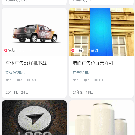
隐藏
下载
登陆可见
1个资源
车体广告ps样机下载
墙面广告位展示样机
货运PS样机
广告PS样机
0
0
247
0
0
111
20年11月24日
21年8月16日