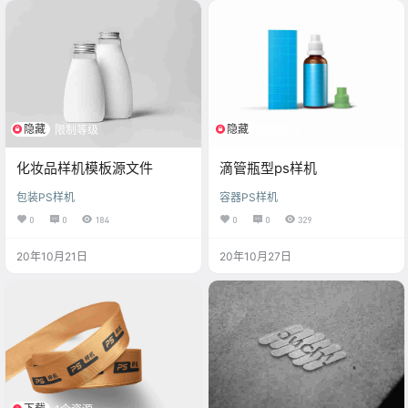
隐藏
隐藏
限制等级
限制等级
化妆品样机模板源文件
滴管瓶型ps样机
包装PS样机
容器PS样机
0
0
184
0
0
329
20年10月21日
20年10月27日