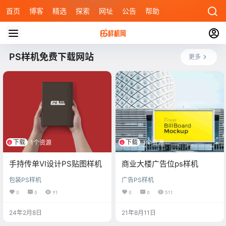
首页
博客
精选
探索
网址
公告
帮助
PS样机免费下载网站
更多
下载
下载
1个资源
1个资源
手持传单VI设计PS贴图样机
商业大楼广告位ps样机
包装PS样机
广告PS样机
0
0
91
0
0
511
24年2月8日
21年8月11日