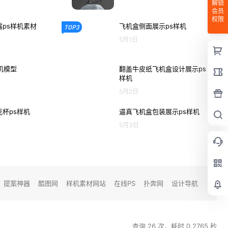
解锁
会员
权限
ps样机素材
飞机盒侧面展示ps样机
TOP3
5月1日
机模型
翻盖牛皮纸飞机盒设计展示ps
样机
5月2日
杯ps样机
逼真飞机盒包装展示ps样机
5月3日
提案神器
酷图网
样机素材网站
在线PS
扑奔网
设计导航
查询 26 次，耗时 0.2765 秒