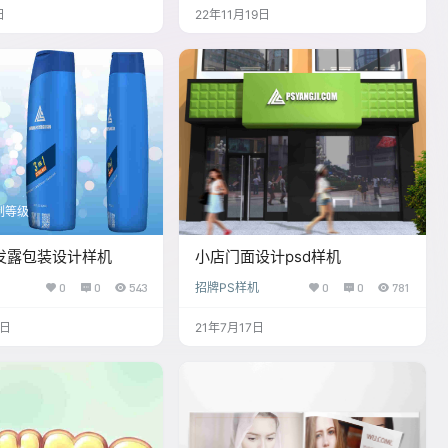
日
22年11月19日
制等级
发露包装设计样机
小店门面设计psd样机
0
0
543
招牌PS样机
0
0
781
2日
21年7月17日