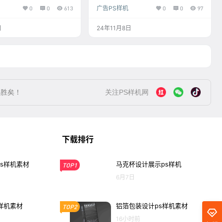
0
0
613
广告PS样机
0
0
97
日
24年11月8日
必胜矣！
关注PS样机网
下载排行
s样机素材
马克杯设计展示ps样机
TOP1
6月7日
样机素材
铝箔包装设计ps样机素材
TOP2
16小时前