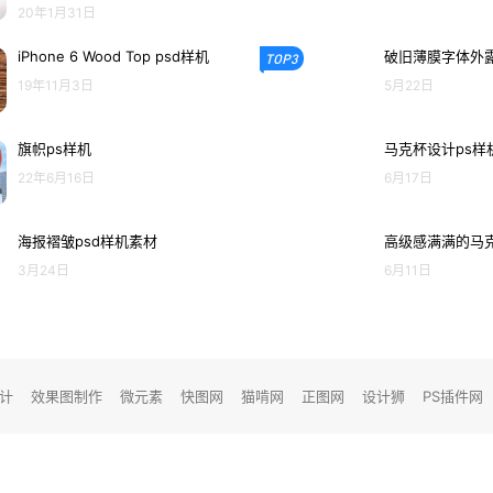
20年1月31日
iPhone 6 Wood Top psd样机
破旧薄膜字体外露
TOP3
19年11月3日
5月22日
旗帜ps样机
马克杯设计ps样
22年6月16日
6月17日
海报褶皱psd样机素材
高级感满满的马克
3月24日
6月11日
设计
效果图制作
微元素
快图网
猫啃网
正图网
设计狮
PS插件网