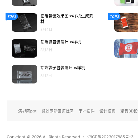
铝箔包装效果图ps样机生成素
TOP3
TOP3
材
8月4日
铝箔袋包装设计ps样机
8月3日
铝箔袋子包装设计ps样机
8月2日
演界网ppt
微妙网动画师社区
率叶插件
设计模板
精品3D
Copyright © 2026
All Rights Reserved
・
沪ICP备2023017885号-3