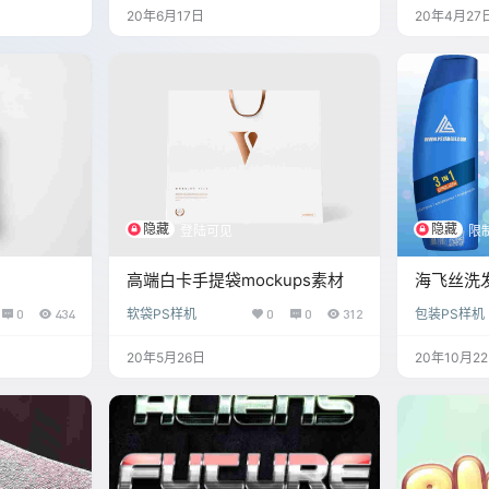
20年6月17日
20年4月27
隐藏
隐藏
登陆可见
限
高端白卡手提袋mockups素材
海飞丝洗
0
434
软袋PS样机
0
0
312
包装PS样机
20年5月26日
20年10月2