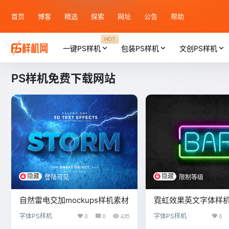
首页
博客
精选
探索
网址
公告
帮助
HOT
一键PS样机
包装PS样机
文创PS样机
PS样机免费下载网站
隐藏
隐藏
登陆可见
限制等级
自然雷电交加mockups样机素材
霓虹效果英文字体样
字体PS样机
0
0
435
字体PS样机
0