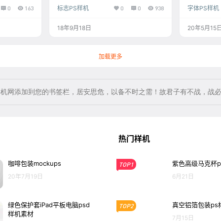
版
0
163
标志PS样机
0
0
938
字体PS样机
18年9月18日
20年5月15
加载更多
样机网添加到您的书签栏，居安思危，以备不时之需！故君子有不战，战
热门样机
咖啡包装mockups
紫色高级马克杯p
TOP1
20年7月19日
6月21日
绿色保护套iPad平板电脑psd
真空铝箔包装ps
TOP2
样机素材
7月15日