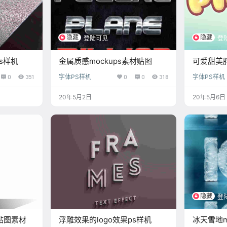
隐藏
隐藏
登陆可见
登
s样机
金属质感mockups素材贴图
可爱甜美胖
ps样机
0
351
字体PS样机
0
0
318
字体PS样机
20年5月2日
20年5月6日
隐藏
登
s贴图素材
浮雕效果的logo效果ps样机
冰天雪地mo