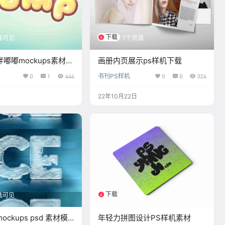
下载
陆可见
1个资源
嘟嘟mockups素材
画册内页展示ps样机下载
0
1
444
书刊PS样机
0
0
324
22年10月22日
下载
陆可见
1个资源
ckups psd 素材模
年轻力拼图设计PS样机素材