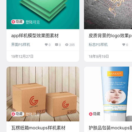
隐藏
登陆可见
app样机模型效果图素材
皮质背景的logo效果p
界面PS样机
0
0
205
标志PS样机
0
19年12月27日
18年9月19日
隐藏
隐藏
登陆可见
限制等级
瓦楞纸箱mockups样机素材
护肤品包装mockup