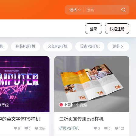
逼格
登录
快速注册
机
包装PS样机
文创PS样机
设备PS样机
更多
下载
制等级
1个资源
中的英文字体PS样机
三折页宣传册psd样机
0
0
356
折页PS样机
0
0
121