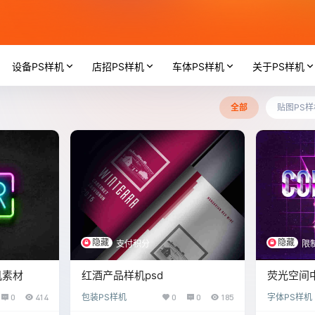
设备PS样机
店招PS样机
车体PS样机
关于PS样机
全部
贴图PS样
隐藏
隐藏
支付积分
限
机素材
红酒产品样机psd
荧光空间
0
414
包装PS样机
0
0
185
字体PS样机