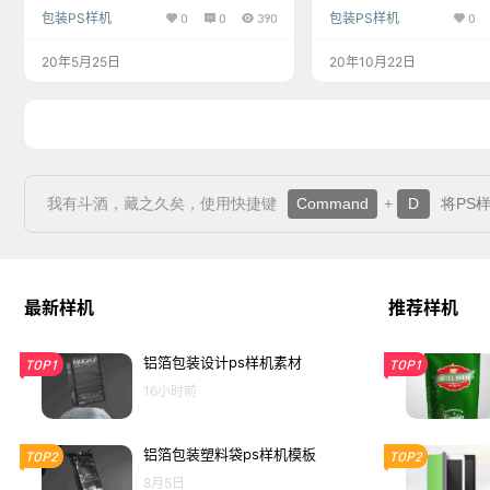
包装PS样机
0
0
390
包装PS样机
0
20年5月25日
20年10月22日
我有斗酒，藏之久矣，使用快捷键
Command
+
D
将PS
最新样机
推荐样机
铝箔包装设计ps样机素材
TOP1
TOP1
16小时前
铝箔包装塑料袋ps样机模板
TOP2
TOP2
8月5日