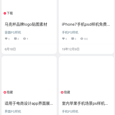
下载
1个资源
马克杯品牌logo贴图素材
iPhone7手机psd样机免费素
材
容器PS样机
手机PS样机
0
0
9
0
0
502
6月18日
19年12月9日
隐藏
隐藏
支付积分
登陆可见
适用于电商设计app界面展示
室内苹果手机场景ps样机素
样机
材
界面PS样机
手机PS样机