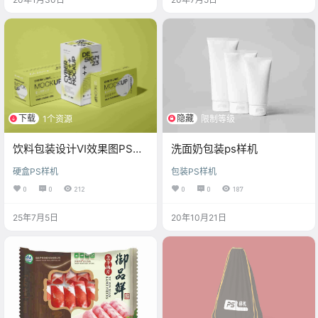
下载
隐藏
1个资源
限制等级
饮料包装设计VI效果图PS样
洗面奶包装ps样机
机
硬盒PS样机
包装PS样机
0
0
212
0
0
187
25年7月5日
20年10月21日