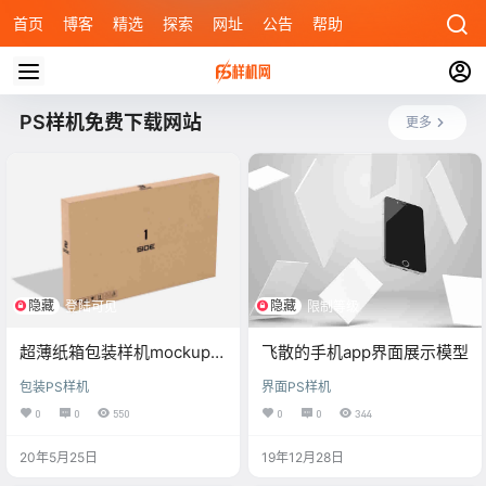
首页
博客
精选
探索
网址
公告
帮助
PS样机免费下载网站
更多
隐藏
隐藏
登陆可见
限制等级
超薄纸箱包装样机mockups
飞散的手机app界面展示模型
素材
包装PS样机
界面PS样机
0
0
550
0
0
344
20年5月25日
19年12月28日