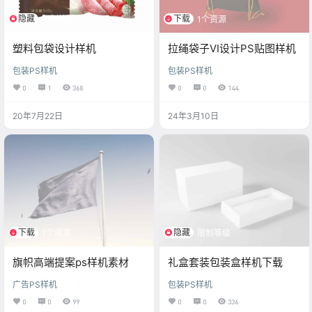
隐藏
下载
限制等级
1个资源
塑料包袋设计样机
拉绳袋子VI设计PS贴图样机
包装PS样机
包装PS样机
0
1
368
0
0
144
20年7月22日
24年3月10日
下载
隐藏
1个资源
限制等级
旗帜高端提案ps样机素材
礼盒套装包装盒样机下载
广告PS样机
包装PS样机
0
0
99
0
0
336