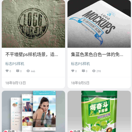
不平墙壁ps样机场景，适合
集蓝色黑色白色一体的免费
填充白色或者其它颜色的
logo样机psd素材
标志PS样机
标志PS样机
logo样机模版
0
0
446
0
0
298
18年9月13日
18年9月5日