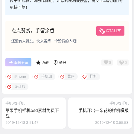
传书面授权，请勿作商用。如您的权利被侵害，提交工单后我们将
尽快回复！
点点赞赏，手留余香
给TA打赏
还没有人赞赏，快来当第一个赞赏的人吧！
0
0
海报分享
收藏
举报
iPhone
手机UI
数码
样机
设计师
手机PS样机
手机PS样机
苹果手机样机psd素材免费下
手机开出一朵花的样机模版
载
2019-12-18 3:51:47
2019-12-18 3:55:53