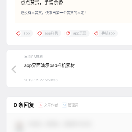
点点赞赏，手留余香
还没有人赞赏，快来当第一个赞赏的人吧！
app
app样机
app页面
手机app
界面PS样机
app界面演示psd样机素材
2019-12-27 5:50:36
0 条回复
文章作者
管理员
A
M
欢迎您，新朋友，感谢参与互动！