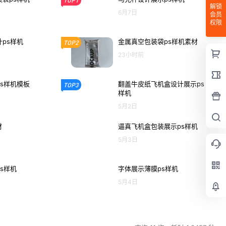
TOP1
解锁
6月7日
会员
权限
ps样机
金属真空包装袋ps样机素材
TOP2
23小时前
s样机模板
翻盖牛皮纸飞机盒设计展示ps
TOP3
样机
5月2日
材
逼真飞机盒包装展示ps样机
5月3日
s样机
字体展示薄膜ps样机
5月4日