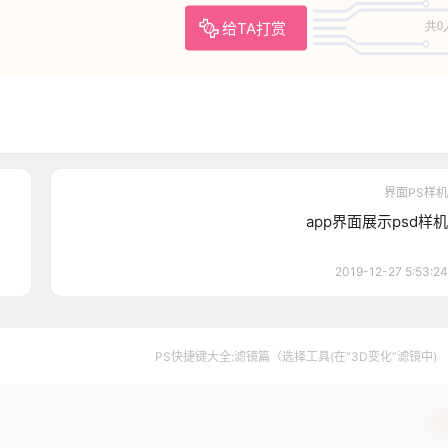
给TA打赏
共0
界面PS样机
app界面展示psd样机
2019-12-27 5:53:24
PS快捷键大全:滤镜篇（选择工具(在“3D变化”滤镜中) 
确