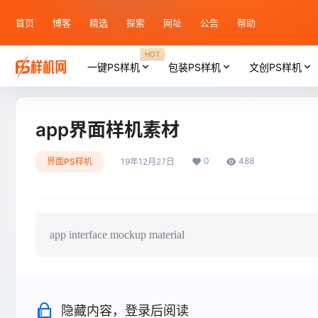
首页
博客
精选
探索
网址
公告
帮助
HOT
一键PS样机
包装PS样机
文创PS样机
app界面样机素材
0
488
界面PS样机
19年12月27日
app interface mockup material
隐藏内容，登录后阅读