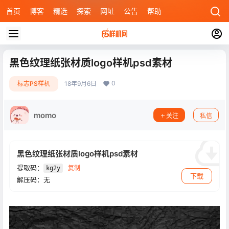
首页
博客
精选
探索
网址
公告
帮助
黑色纹理纸张材质logo样机psd素材
0
标志PS样机
18年9月6日
momo
关注
私信
黑色纹理纸张材质logo样机psd素材
提取码：
复制
kg2y
下载
解压码：无