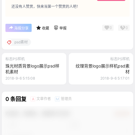
还没有人赞赏，快来当第一个赞赏的人吧！
0
0
海报分享
收藏
举报
psd素材
标志PS样机
标志PS样机
珠光材质背景logo展示psd样
纹理背景logo展示样机psd素
机素材
材
2018-9-6 5:15:08
2018-9-6 5:17:01
0 条回复
文章作者
管理员
A
M
欢迎您，新朋友，感谢参与互动！
确认修改