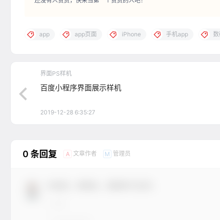
还没有人赞赏，快来当第一个赞赏的人吧！
app
app页面
iPhone
手机app
数
界面PS样机
百度小程序界面展示样机
2019-12-28 6:35:27
0 条回复
文章作者
管理员
A
M
欢迎您，新朋友，感谢参与互动！