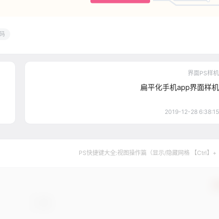
码
界面PS样机
扁平化手机app界面样机
2019-12-28 6:38:15
PS快捷键大全:视图操作篇（显示/隐藏网格 【Ctrl】+
确