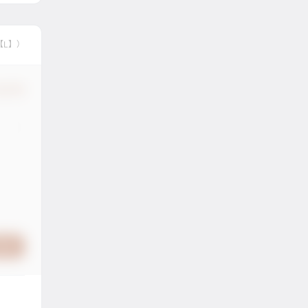
【L】）
认修改
提交