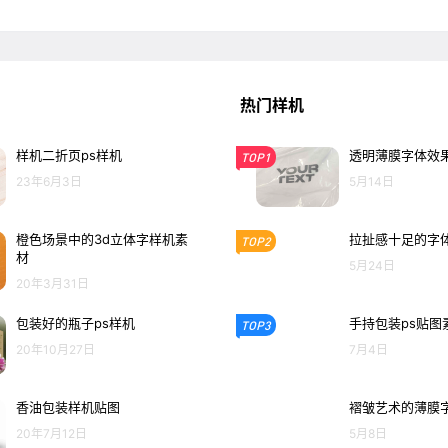
热门样机
样机二折页ps样机
透明薄膜字体效果
TOP1
23年6月3日
5月14日
橙色场景中的3d立体字样机素
拉扯感十足的字体
TOP2
材
5月24日
20年3月31日
包装好的瓶子ps样机
手持包装ps贴图
TOP3
20年10月27日
7月4日
香油包装样机贴图
褶皱艺术的薄膜
20年7月12日
5月8日