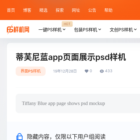
首页
博客
精选
探索
网址
公告
帮助
HOT
一键PS样机
包装PS样机
文创PS样机
蒂芙尼蓝app页面展示psd样机
0
433
界面PS样机
19年12月28日
Tiffany Blue app page shows psd mockup
隐藏内容，仅限以下用户组阅读