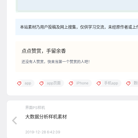
本站素材乃用户投稿及网上搜集，仅供学习交流，未经原作者或上
点点赞赏，手留余香
还没有人赞赏，快来当第一个赞赏的人吧！
app
app页面
iPhone
手机app
数
界面PS样机
大数据分析样机素材
2019-12-28 6:42:39