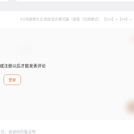
PS快捷键大全:图层混合模式篇（阈值（位图模式） 【Ctrl】+【Alt】+
确
或注册以后才能发表评论
登录
讨论，说说你的看法吧