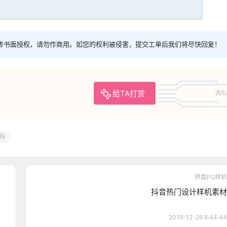
传书面授权，请勿作商用。如您的权利被侵害，提交工单后我们将尽快回复！
给TA打赏
共0
码
界面PS样机
抖音热门设计样机素材
2019-12-28 6:44:44