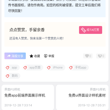
传书面授权，请勿作商用。如您的权利被侵害，提交工单后我们将
尽快回复！
点点赞赏，手留余香
给TA打赏
还没有人赞赏，快来当第一个赞赏的人吧！
0
0
海报分享
收藏
举报
app
app页面
iPhone
手机app
数码
界面PS样机
界面PS样机
免费app前端界面展示样机
免费ui界面设计样机素材
2019-12-28 7:33:14
2019-12-28 7:35:31