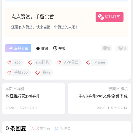
点点赞赏，手留余香
给TA打赏
还没有人赞赏，快来当第一个赞赏的人吧！
0
0
海报分享
收藏
举报
app
app样机
APP界面
iPhone
手机app
数码
界面PS样机
界面PS样机
网红推荐款ps样机
手机样机psd文件免费下载
2020-1-5 21:07:19
2020-1-5 21:17:14
0 条回复
文章作者
管理员
A
M