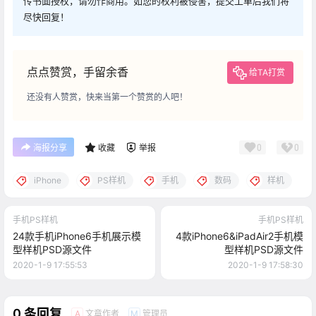
传书面授权，请勿作商用。如您的权利被侵害，提交工单后我们将
尽快回复！
点点赞赏，手留余香
给TA打赏
还没有人赞赏，快来当第一个赞赏的人吧！
0
0
海报分享
收藏
举报
iPhone
PS样机
手机
数码
样机
手机PS样机
手机PS样机
24款手机iPhone6手机展示模
4款iPhone6&iPadAir2手机模
型样机PSD源文件
型样机PSD源文件
2020-1-9 17:55:53
2020-1-9 17:58:30
0 条回复
文章作者
管理员
A
M